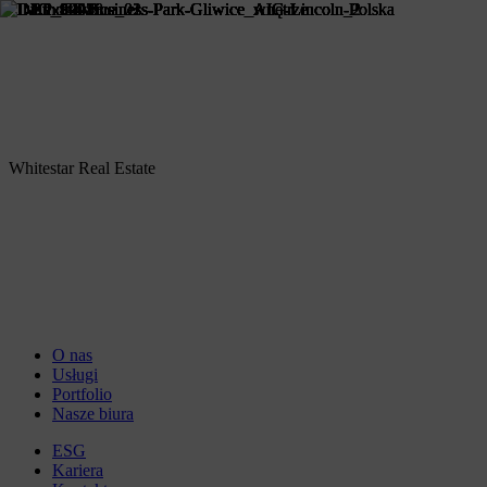
Whitestar Real Estate
O nas
Usługi
Portfolio
Nasze biura
ESG
Kariera