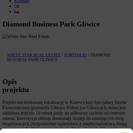
Kontakt
Diamond Business Park Gliwice
WHITE STAR REAL ESTATE
/
PORTFOLIO
/
DIAMOND
BUSINESS PARK GLIWICE
Opis
projektu
Projekt ma doskonałą lokalizację w Katowickiej Specjalnej Strefie
Ekonomicznej (podstrefa Gliwice Północ) w Gliwicach, która jest
oddalona jedynie 10 minut jazdy na północny zachód od centrum
miasta. Inwestycja oferuje doskonały dostęp do istniejących dróg
ekspresowych (bezpośrednie sąsiedztwo z międzynarodową drogą
ekspresową E-40) i autostrad (około 7 km od węzła Kleszczów