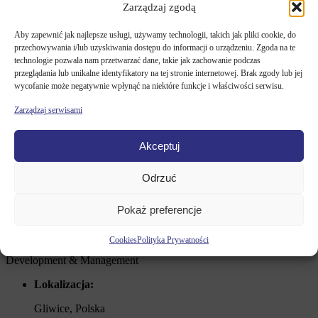
autostrady A4 i międzynarodowej drogi ekspresowej E-40).
Zarządzaj zgodą
Lokalizacja nieruchomości na terenie Specjalnej Strefy
Ekonomicznej (SSE) skutkuje korzystnym CIT dla najemców,
Aby zapewnić jak najlepsze usługi, używamy technologii, takich jak pliki cookie, do
którzy rejestrują się i prowadzą działalność na terenie strefy.
przechowywania i/lub uzyskiwania dostępu do informacji o urządzeniu. Zgoda na te
technologie pozwala nam przetwarzać dane, takie jak zachowanie podczas
Pomimo dużej konkurencji na tym obszarze naszym ekspertom od
przeglądania lub unikalne identyfikatory na tej stronie internetowej. Brak zgody lub jej
najmu udaje się prawie w 100% utrzymać liczbę najemców na
wycofanie może negatywnie wpłynąć na niektóre funkcje i właściwości serwisu.
nieruchomości.
Zarządzaj serwisami
Zobacz galerię projektu
Akceptuj
Industrial
Odrzuć
Pokaż preferencje
Gliwice, Polska
Cookies
Polityka Prywatności
Development & Management
Lokalizacja:
Gliwice, Polska