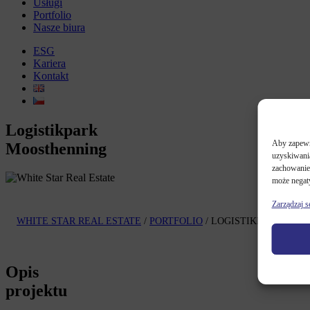
Usługi
Portfolio
Nasze biura
ESG
Kariera
Kontakt
Logistikpark
Aby zapewni
Moosthenning
uzyskiwania
zachowanie 
może negaty
Zarządzaj 
WHITE STAR REAL ESTATE
/
PORTFOLIO
/
LOGISTIKPARK MOO
Opis
projektu