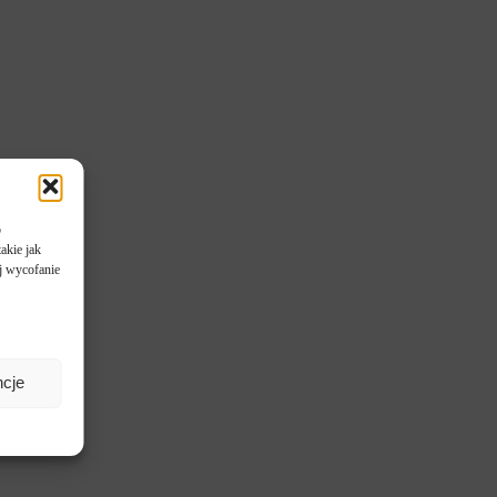
b
akie jak
ej wycofanie
ncje