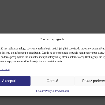
Zarządzaj zgodą
ć jak najlepsze usługi, używamy technologii, takich jak pliki cookie, do przechowywania i/lu
 dostępu do informacji o urządzeniu. Zgoda na te technologie pozwala nam przetwarzać dane, t
podczas przeglądania lub unikalne identyfikatory na tej stronie internetowej. Brak zgody lub j
wnie wpłynąć na niektóre funkcje i właściwości serwisu.
serwisami
STHENNING
Akceptuj
Odrzuć
Pokaż prefere
Cookies
Polityka Prywatności