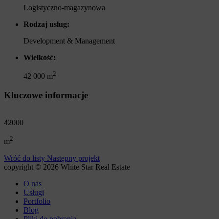
Logistyczno-magazynowa
Rodzaj usług:
Development & Management
Wielkość:
2
42 000 m
Kluczowe informacje
42000
2
m
Wróć do listy
Następny projekt
copyright © 2026 White Star Real Estate
O nas
Usługi
Portfolio
Blog
Pliki do pobrania