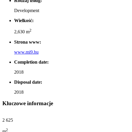
Rodzaj usług:
Development
Wielkość:
2
2,630 m
Strona www:
www.mi9.hu
Completion date:
2018
Disposal date:
2018
Kluczowe informacje
2 630
2
m