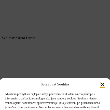
Whitestar Real Estate
O nás
Spravovat Souhlas
Služby
Portfolio
Naše kanceláře
Abychom poskytli co nejlepší služby, používáme k ukládání a/nebo přístupu k
informacím o zařízení, technologie jako jsou soubory cookies. Souhlas s těmito
ESG
technologiemi nám umožní zpracovávat údaje, jako je chování při procházení nebo
Kariéra
jedinečná ID na tomto webu. Nesouhlas nebo odvolání souhlasu může nepříznivě