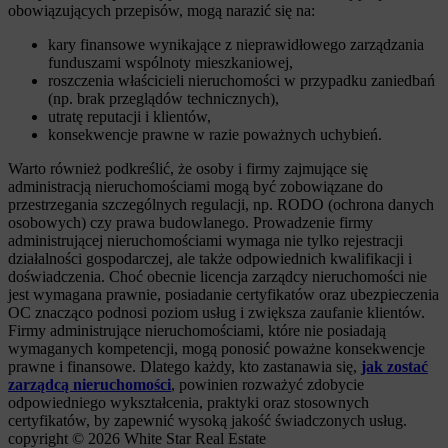
obowiązujących przepisów, mogą narazić się na:
kary finansowe wynikające z nieprawidłowego zarządzania
funduszami wspólnoty mieszkaniowej,
roszczenia właścicieli nieruchomości w przypadku zaniedbań
(np. brak przeglądów technicznych),
utratę reputacji i klientów,
konsekwencje prawne w razie poważnych uchybień.
Warto również podkreślić, że osoby i firmy zajmujące się
administracją nieruchomościami mogą być zobowiązane do
przestrzegania szczególnych regulacji, np. RODO (ochrona danych
osobowych) czy prawa budowlanego. Prowadzenie firmy
administrującej nieruchomościami wymaga nie tylko rejestracji
działalności gospodarczej, ale także odpowiednich kwalifikacji i
doświadczenia. Choć obecnie licencja zarządcy nieruchomości nie
jest wymagana prawnie, posiadanie certyfikatów oraz ubezpieczenia
OC znacząco podnosi poziom usług i zwiększa zaufanie klientów.
Firmy administrujące nieruchomościami, które nie posiadają
wymaganych kompetencji, mogą ponosić poważne konsekwencje
prawne i finansowe. Dlatego każdy, kto zastanawia się,
jak zostać
zarządcą nieruchomości
, powinien rozważyć zdobycie
odpowiedniego wykształcenia, praktyki oraz stosownych
certyfikatów, by zapewnić wysoką jakość świadczonych usług.
copyright © 2026 White Star Real Estate