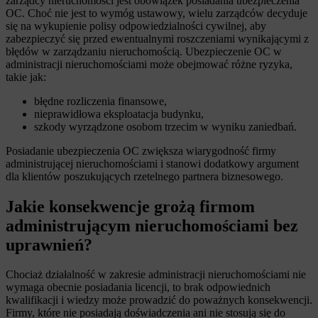
zarządcy nieruchomości jest obowiązek posiadania ubezpieczenia
OC. Choć nie jest to wymóg ustawowy, wielu zarządców decyduje
się na wykupienie polisy odpowiedzialności cywilnej, aby
zabezpieczyć się przed ewentualnymi roszczeniami wynikającymi z
błędów w zarządzaniu nieruchomością. Ubezpieczenie OC w
administracji nieruchomościami może obejmować różne ryzyka,
takie jak:
błędne rozliczenia finansowe,
nieprawidłowa eksploatacja budynku,
szkody wyrządzone osobom trzecim w wyniku zaniedbań.
Posiadanie ubezpieczenia OC zwiększa wiarygodność firmy
administrującej nieruchomościami i stanowi dodatkowy argument
dla klientów poszukujących rzetelnego partnera biznesowego.
Jakie konsekwencje grożą firmom
administrującym nieruchomościami bez
uprawnień?
Chociaż działalność w zakresie administracji nieruchomościami nie
wymaga obecnie posiadania licencji, to brak odpowiednich
kwalifikacji i wiedzy może prowadzić do poważnych konsekwencji.
Firmy, które nie posiadają doświadczenia ani nie stosują się do