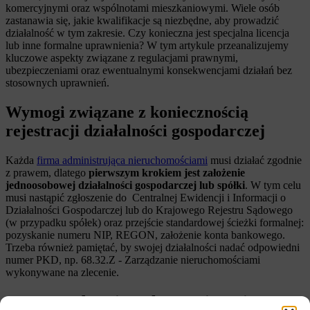
komercyjnymi oraz wspólnotami mieszkaniowymi. Wiele osób
zastanawia się, jakie kwalifikacje są niezbędne, aby prowadzić
działalność w tym zakresie. Czy konieczna jest specjalna licencja
lub inne formalne uprawnienia? W tym artykule przeanalizujemy
kluczowe aspekty związane z regulacjami prawnymi,
ubezpieczeniami oraz ewentualnymi konsekwencjami działań bez
stosownych uprawnień.
Wymogi związane z koniecznością
rejestracji działalności gospodarczej
Każda
firma administrująca nieruchomościami
musi działać zgodnie
z prawem, dlatego
pierwszym krokiem jest założenie
jednoosobowej działalności gospodarczej lub spółki
. W tym celu
musi nastąpić zgłoszenie do Centralnej Ewidencji i Informacji o
Działalności Gospodarczej lub do Krajowego Rejestru Sądowego
(w przypadku spółek) oraz przejście standardowej ścieżki formalnej:
pozyskanie numeru NIP, REGON, założenie konta bankowego.
Trzeba również pamiętać, by swojej działalności nadać odpowiedni
numer PKD, np. 68.32.Z - Zarządzanie nieruchomościami
wykonywane na zlecenie.
Czy zarządca nieruchomości musi