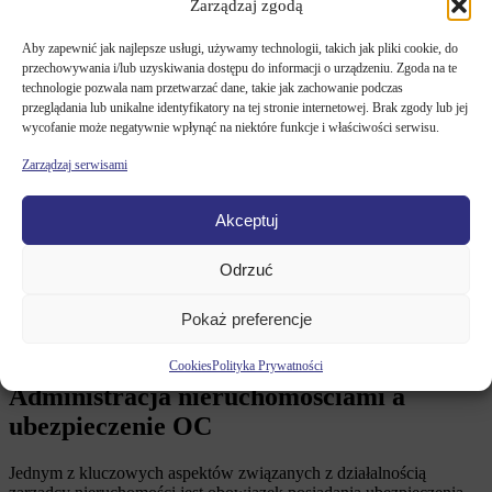
Zarządzaj zgodą
posiadać licencję lub inne specjalne
uprawnienia?
Aby zapewnić jak najlepsze usługi, używamy technologii, takich jak pliki cookie, do
przechowywania i/lub uzyskiwania dostępu do informacji o urządzeniu. Zgoda na te
technologie pozwala nam przetwarzać dane, takie jak zachowanie podczas
Jeszcze niedawno zawód zarządcy nieruchomości był regulowany, a
przeglądania lub unikalne identyfikatory na tej stronie internetowej. Brak zgody lub jej
do jego wykonywania konieczna była licencja zarządcy
wycofanie może negatywnie wpłynąć na niektóre funkcje i właściwości serwisu.
nieruchomości wydawana przez Ministerstwo Infrastruktury. Jednak
w 2014 roku deregulacja tego zawodu sprawiła, że obecnie
Zarządzaj serwisami
prowadzenie działalności w zakresie zarządzania
nieruchomościami nie wymaga już specjalnych licencji
. Jednak
choć formalnie licencja nie jest już wymagana, to w
praktyce
Akceptuj
klienci poszukujący profesjonalnych usług administracyjnych
preferują współpracę z osobami posiadającymi odpowiednie
Odrzuć
kwalifikacje i certyfikaty
. Popularne są np. kursy i szkolenia
organizowane przez Polską Federację Rynku Nieruchomości
(PFRN), które kończą się uzyskaniem licencji organizacji
Pokaż preferencje
branżowych. Posiadanie certyfikatów potwierdzających
kompetencje znacząco zwiększa wiarygodność firmy.
Cookies
Polityka Prywatności
Administracja nieruchomościami a
ubezpieczenie OC
Jednym z kluczowych aspektów związanych z działalnością