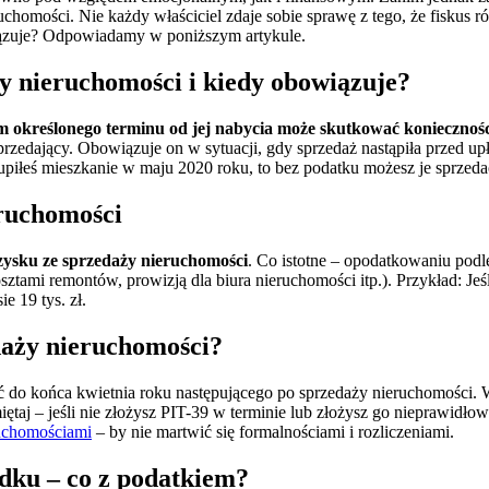
ruchomości. Nie każdy właściciel zdaje sobie sprawę z tego, że fiskus 
iązuje? Odpowiadamy w poniższym artykule.
y nieruchomości i kiedy obowiązuje?
 określonego terminu od jej nabycia może skutkować koniecznośc
rzedający. Obowiązuje on w sytuacji, gdy sprzedaż nastąpiła przed u
 kupiłeś mieszkanie w maju 2020 roku, to bez podatku możesz je sprzeda
eruchomości
ysku ze sprzedaży nieruchomości
. Co istotne – opodatkowaniu podle
ami remontów, prowizją dla biura nieruchomości itp.). Przykład: Jeśli k
e 19 tys. zł.
daży nieruchomości?
yć do końca kwietnia roku następującego po sprzedaży nieruchomości. 
ętaj – jeśli nie złożysz PIT-39 w terminie lub złożysz go nieprawidłow
ruchomościami
– by nie martwić się formalnościami i rozliczeniami.
dku – co z podatkiem?