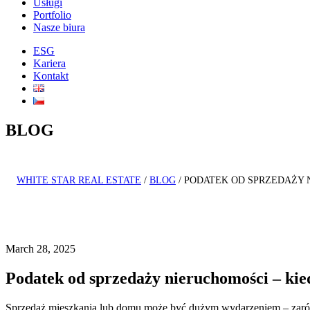
Usługi
Portfolio
Nasze biura
ESG
Kariera
Kontakt
BLOG
WHITE STAR REAL ESTATE
/
BLOG
/
PODATEK OD SPRZEDAŻY 
March 28, 2025
Podatek od sprzedaży nieruchomości – kied
Sprzedaż mieszkania lub domu może być dużym wydarzeniem – zarówn