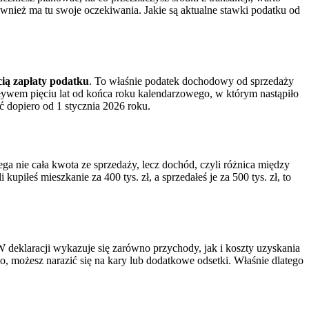
również ma tu swoje oczekiwania. Jakie są aktualne stawki podatku od
ią zapłaty podatku
. To właśnie podatek dochodowy od sprzedaży
pływem pięciu lat od końca roku kalendarzowego, w którym nastąpiło
ć dopiero od 1 stycznia 2026 roku.
ga nie cała kwota ze sprzedaży, lecz dochód, czyli różnica między
upiłeś mieszkanie za 400 tys. zł, a sprzedałeś je za 500 tys. zł, to
W deklaracji wykazuje się zarówno przychody, jak i koszty uzyskania
o, możesz narazić się na kary lub dodatkowe odsetki. Właśnie dlatego