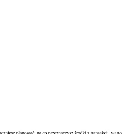
iesz planować, na co przeznaczysz środki z transakcji, warto