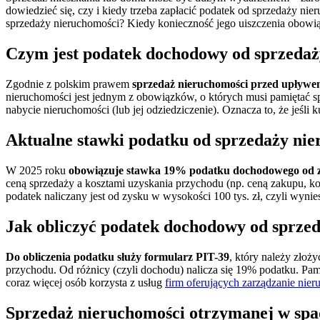
dowiedzieć się, czy i kiedy trzeba zapłacić podatek od sprzedaży nie
sprzedaży nieruchomości? Kiedy konieczność jego uiszczenia obow
Czym jest podatek dochodowy od sprzedaż
Zgodnie z polskim prawem
sprzedaż nieruchomości przed upływem
nieruchomości jest jednym z obowiązków, o których musi pamiętać sp
nabycie nieruchomości (lub jej odziedziczenie). Oznacza to, że jeśli
Aktualne stawki podatku od sprzedaży ni
W 2025 roku
obowiązuje stawka 19% podatku dochodowego od z
ceną sprzedaży a kosztami uzyskania przychodu (np. ceną zakupu, koszt
podatek naliczany jest od zysku w wysokości 100 tys. zł, czyli wyniesi
Jak obliczyć podatek dochodowy od sprze
Do obliczenia podatku służy formularz PIT-39
, który należy złoż
przychodu. Od różnicy (czyli dochodu) nalicza się 19% podatku. Pami
coraz więcej osób korzysta z usług
firm oferujących zarządzanie nie
Sprzedaż nieruchomości otrzymanej w spa