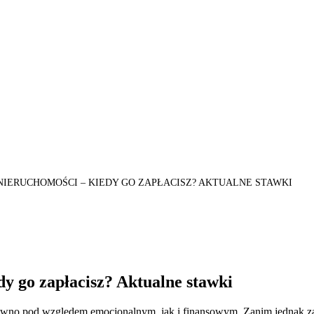
NIERUCHOMOŚCI – KIEDY GO ZAPŁACISZ? AKTUALNE STAWKI
y go zapłacisz? Aktualne stawki
o pod względem emocjonalnym, jak i finansowym. Zanim jednak zaczn