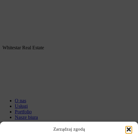
Whitestar Real Estate
O nas
Usługi
Portfolio
Nasze biura
ESG
Zarządzaj zgodą
Kariera