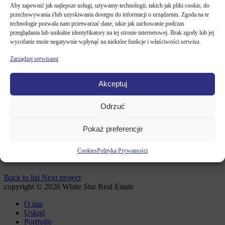
Kontakt
Aby zapewnić jak najlepsze usługi, używamy technologii, takich jak pliki cookie, do
przechowywania i/lub uzyskiwania dostępu do informacji o urządzeniu. Zgoda na te
technologie pozwala nam przetwarzać dane, takie jak zachowanie podczas
przeglądania lub unikalne identyfikatory na tej stronie internetowej. Brak zgody lub jej
Aktualności
wycofanie może negatywnie wpłynąć na niektóre funkcje i właściwości serwisu.
Zarządzaj serwisami
WHITE STAR REAL ESTATE
/
PORTFOLIO
/
GALERIA
Akceptuj
SANDOMIERZ
Odrzuć
Pokaż preferencje
January 15, 2026
Cookies
Polityka Prywatności
Galeria Sandomierz
Back to list
Next project
copyright © 2026 White Star Real Estate
O nas
Usługi
Portfolio