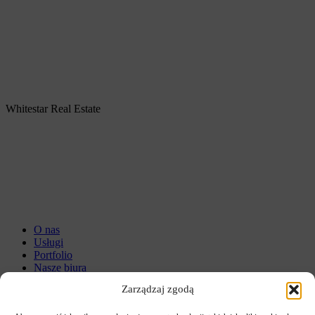
Whitestar Real Estate
O nas
Usługi
Portfolio
Nasze biura
Zarządzaj zgodą
ESG
Kariera