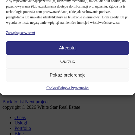
Kontakt
Aby zapewnić jak najlepsze usługi, używamy technologii, takich jak pliki cookie, do
przechowywania i/lub uzyskiwania dostępu do informacji o urządzeniu. Zgoda na te
technologie pozwala nam przetwarzać dane, takie jak zachowanie podczas
przeglądania lub unikalne identyfikatory na tej stronie internetowej. Brak zgody lub jej
Aktualności
wycofanie może negatywnie wpłynąć na niektóre funkcje i właściwości serwisu.
Zarządzaj serwisami
WHITE STAR REAL ESTATE
/
PORTFOLIO
/
IBIS HOTEL
Akceptuj
Odrzuć
Pokaż preferencje
February 4, 2026
IBIS HOTEL
Cookies
Polityka Prywatności
Back to list
Next project
copyright © 2026 White Star Real Estate
O nas
Usługi
Portfolio
Blog